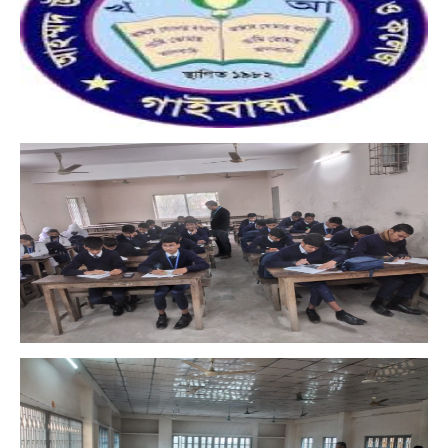
Ahammad Uddin Shah Shishu Niketan
School & College
গণিত অলিম্পিয়াড