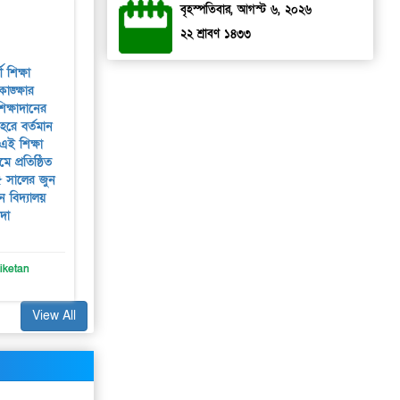
বৃহস্পতিবার, আগস্ট ৬, ২০২৬
২২ শ্রাবণ ১৪৩৩
 শিক্ষা
াঙ্ক্ষার
শিক্ষাদানের
হরে বর্তমান
এই শিক্ষা
মে প্রতিষ্ঠিত
 সালের জুন
 বিদ্যালয়
দা
ketan
View All