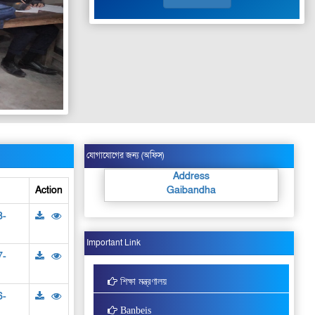
যোগাযোগের জন্য (অফিস)
Address
Action
Gaibandha
8-
Important Link
7-
শিক্ষা মন্ত্রণালয়
6-
Banbeis