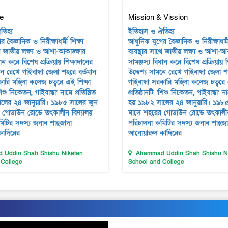
e
Mission & Vission
তিহ্য
ইতিহাস ও ঐতিহ্য
বৈজ্ঞানিক ও নিরীক্ষাধর্মী শিক্ষা
আধুনিক যুগের বৈজ্ঞানিক ও নিরীক্ষাধর্মী
থে জাতীয় লক্ষ্য ও আশা-আকাঙ্ক্ষার
ব্যবস্থার সাথে জাতীয় লক্ষ্য ও আশা-আক
ধান করে বিশেষ প্রক্রিয়ায় শিক্ষাদানের
সামঞ্জস্য বিধান করে বিশেষ প্রক্রিয়ায় 
নে রেখে গাইবান্ধা জেলা শহরে বর্তমান
উদ্দেশ্য সামনে রেখে গাইবান্ধা জেলা শ
রকারি মহিলা কলেজ চত্বরে এই শিক্ষা
গাইবান্ধা সরকারি মহিলা কলেজ চত্বরে 
‘শিশু নিকেতন, গাইবান্ধা’ নামে প্রতিষ্ঠিত
প্রতিষ্ঠানটি ‘শিশু নিকেতন, গাইবান্ধা’ না
লের ২৪ জানুয়ারি। ১৯৮৫ সালের জুন
হয় ১৯৮২ সালের ২৪ জানুয়ারি। ১৯৮৫
 গোডাউন রোডে তৎকালীন বিদ্যালয়
মাসে শহরের গোডাউন রোডে তৎকালীন
িটির সদস্য জনাব শাহ্জাদা
পরিচালনা কমিটির সদস্য জনাব শাহ্জা
াদিরের
আনোয়ারুল কাদিরের
Uddin Shah Shishu Niketan
Ahammad Uddin Shah Shishu Ni
 College
School and College