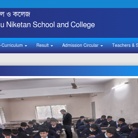
্কুল ও কলেজ
 Niketan School and College
-Curriculum
Result
Admission Circular
Teachers & S