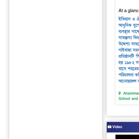
At a glanc
ইতিহাস ও ঐ
আধুনিক যুগের 
ব্যবস্থার সা
সামঞ্জস্য বি
উদ্দেশ্য সাম
গাইবান্ধা স
প্রতিষ্ঠানটি 
হয় ১৯৮২ সা
মাসে শহরের
পরিচালনা কম
আনোয়ারুল ক
Ahammad 
School and
Video