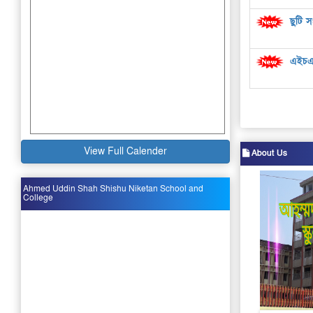
ছুটি স
এইচএসস
View Full Calender
About Us
Ahmed Uddin Shah Shishu Niketan School and
College