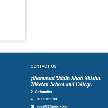
CONTACT US
Ahammad Uddin Shah Shishu
Niketan School and College
Gaibandha
01309121190
ausn82@gmail.com