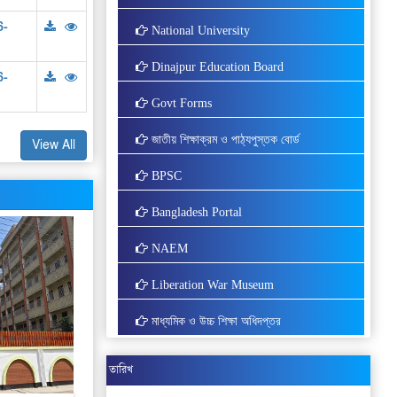
6-
National University
Dinajpur Education Board
6-
Govt Forms
জাতীয় শিক্ষাক্রম ও পাঠ্যপুস্তক বোর্ড
View All
BPSC
Bangladesh Portal
NAEM
Liberation War Museum
মাধ্যমিক ও উচ্চ শিক্ষা অধিদপ্তর
তারিখ