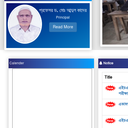
প্রফেসর ড. মোঃ আব্দুল কাদের
Principal
Read More
Calender
Notice
Title
এইচএস
পরীক্ষ
একাদশ 
এইচএসস